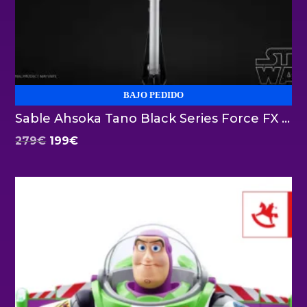
BAJO PEDIDO
Sable Ahsoka Tano Black Series Force FX Elite Hasbro
El
El
279
€
199
€
precio
precio
original
actual
era:
es:
279€.
199€.