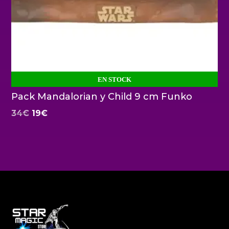
EN STOCK
Pack Mandalorian y Child 9 cm Funko
El
El
34
€
19
€
precio
precio
original
actual
era:
es:
34€.
19€.