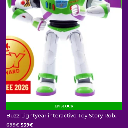
EN STOCK
Buzz Lightyear interactivo Toy Story Robosen
El
El
699
€
539
€
precio
precio