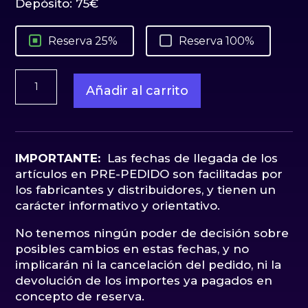
Depósito:
75
€
Reserva 25%
Reserva 100%
Toothless
Añadir al carrito
como
entrenar
a
tu
dragon
IMPORTANTE:
Las fechas de llegada de los
2
artículos en PRE-PEDIDO son facilitadas por
Master
los fabricantes y distribuidores, y tienen un
Craft
carácter informativo y orientativo.
Beast
No tenemos ningún poder de decisión sobre
Kingdom
posibles cambios en estas fechas, y no
cantidad
implicarán ni la cancelación del pedido, ni la
devolución de los importes ya pagados en
concepto de reserva.