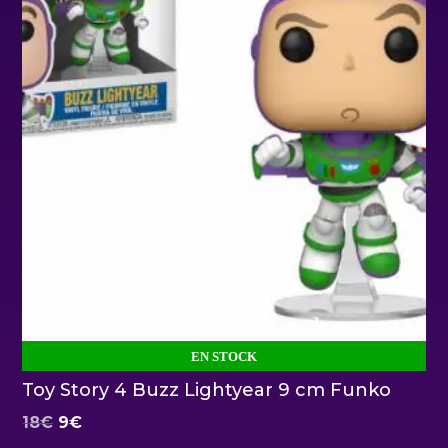
EN STOCK
Toy Story 4 Buzz Lightyear 9 cm Funko
El
El
18
€
9
€
precio
precio
original
actual