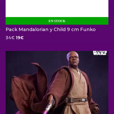
EN STOCK
Pack Mandalorian y Child 9 cm Funko
El
El
34
€
19
€
precio
precio
original
actual
era:
es:
34€.
19€.