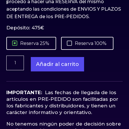
procedo a hacer una RESERVA del mismo
aceptando las condiciones de ENVIOS Y PLAZOS
DE ENTREGA de los PRE-PEDIDOS.
Depósito:
475
€
Reserva 25%
Reserva 100%
Darth
Añadir al carrito
Maul
1:3
Deluxe
Edition
PCS
IMPORTANTE:
Las fechas de llegada de los
Collectibles
artículos en PRE-PEDIDO son facilitadas por
cantidad
los fabricantes y distribuidores, y tienen un
carácter informativo y orientativo.
No tenemos ningún poder de decisión sobre