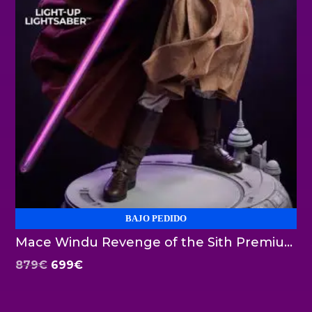
BAJO PEDIDO
Mace Windu Revenge of the Sith Premium Format Sideshow
El
El
879
€
699
€
precio
precio
original
actual
era:
es:
879€.
699€.