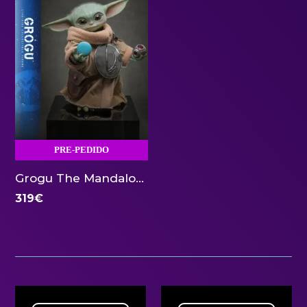
PRE-PEDIDO
Grogu The Mandalorian Life Size 1:1 Hot Toys
319
€