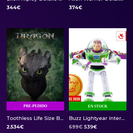
344
€
374
€
PRE-PEDIDO
EN STOCK
Toothless Life Size Bust 1:1 Dragon Elite Creature
Buzz Lightyear interactivo Toy Story Robosen
El
El
2.534
€
699
€
539
€