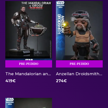
PRE-PEDIDO
PRE-PEDIDO
The Mandalorian and Grogu Deluxe Version 1:6 Hot Toys
Anzellan Droidsmith The Mandalorian Life Size 1:1 Hot Toys
419
€
274
€