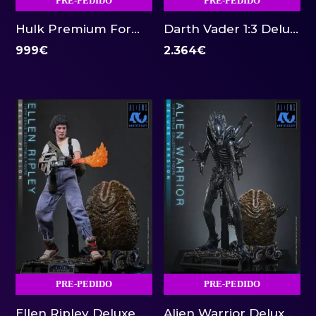
PRE-PEDIDO
PRE-PEDIDO
Hulk Premium Format Sideshow
Darth Vader 1:3 Deluxe PCS Collectibles
999
€
2.364
€
PRE-PEDIDO
PRE-PEDIDO
Ellen Ripley Deluxe Version 1:6 Hot Toys
Alien Warrior Deluxe Version 1:6 Hot Toys