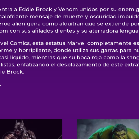
tra a Eddie Brock y Venom unidos por su enemig
calofriante mensaje de muerte y oscuridad imbuido
éroe alienígena como alquitrán que se extiende po
om con sus afilados dientes y su aterradora lengua
arvel Comics, esta estatua Marvel completamente es
 y horripilante, donde utiliza sus garras para hu
 casi líquido, mientras que su boca roja como la sang
listas, enfatizando el desplazamiento de este extrat
ie Brock.
.