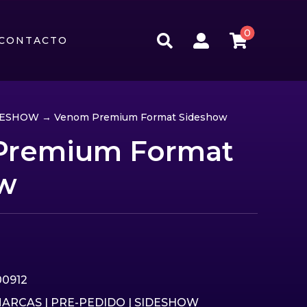
0



CONTACTO
DESHOW
→ Venom Premium Format Sideshow
Premium Format
w
00912
ARCAS
|
PRE-PEDIDO
|
SIDESHOW