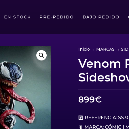
EN STOCK
PRE-PEDIDO
BAJO PEDIDO
Inicio
→
MARCAS
→
SI
Venom 
Sidesho
899
€
#️⃣ REFERENCIA: SS3
🔖 MARCA:
CÓMIC
|
M