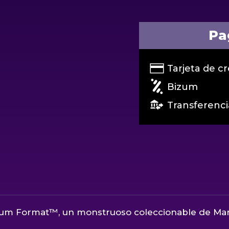
Pa
Tarjeta de cr
Bizum
Transferenci
um Format™, un monstruoso coleccionable de Marve