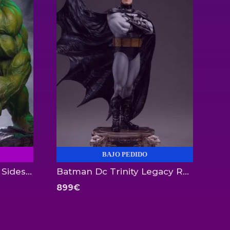
BAJO PEDIDO
Hulk Premium Format Sideshow
Batman Dc Trinity Legacy Replica 1:4 Iron Studios
899
€