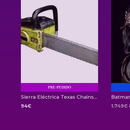
PRE-PEDIDO
Sierra Eléctrica Texas Chainsaw con sonido Trick or Treat Studios
94
€
1.749
€