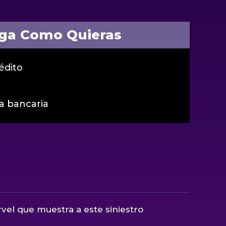
ga Como Quieras
édito
a bancaria
l que muestra a este siniestro