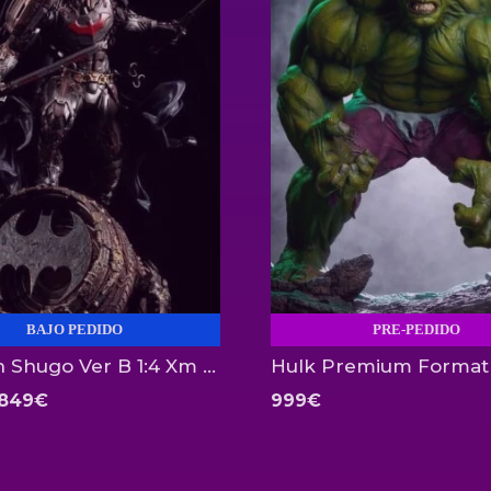
BAJO PEDIDO
PRE-PEDIDO
Batman Shugo Ver B 1:4 Xm Studios
El
El
849
€
999
€
precio
precio
original
actual
era:
es:
1.749€.
849€.