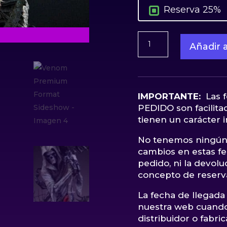
Reserva 25%
Venom
Añadir a
Premium
Format
Sideshow
cantidad
IMPORTANTE:
Las 
PEDIDO son facilitad
tienen un carácter i
No tenemos ningún 
cambios en estas fec
pedido, ni la devol
concepto de reserv
La fecha de llegada 
nuestra web cuando
distribuidor o fabric