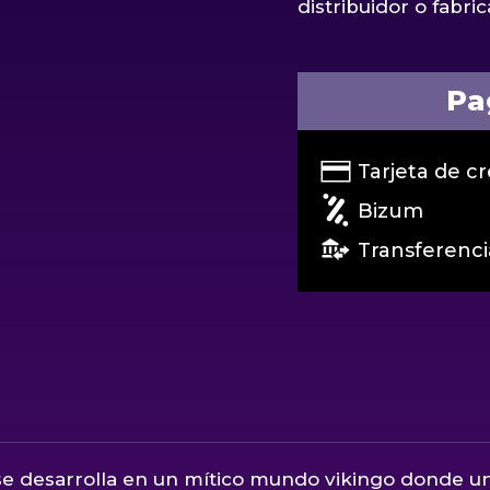
distribuidor o fabric
Pa
Tarjeta de cr
Bizum
Transferenci
 se desarrolla en un mítico mundo vikingo donde u