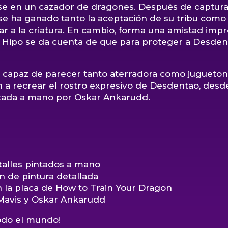
tirse en un cazador de dragones. Después de captura
se ha ganado tanto la aceptación de su tribu como
r a la criatura. En cambio, forma una amistad imp
 Hipo se da cuenta de que para proteger a Desdent
ura, capaz de parecer tanto aterradora como juguet
n a recrear el rostro expresivo de Desdentao, desd
ntada a mano por Oskar Ankarudd.
etalles pintados a mano
ón de pintura detallada
n la placa de How to Train Your Dragon
 Mavis y Oskar Ankarudd
odo el mundo!