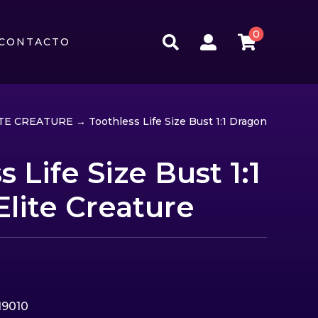
0



CONTACTO
ITE CREATURE
→ Toothless Life Size Bust 1:1 Dragon
 Life Size Bust 1:1
lite Creature
19010