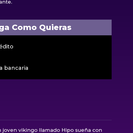
ante.
ga Como Quieras
édito
a bancaria
n joven vikingo llamado Hipo sueña con