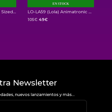
EN STOCK
Baby Yoda Child Super Sized Funko
LO-LA59 (Lola) Animatronic Edition Hasbro
El
El
105
€
49
€
precio
precio
original
actual
era:
es:
105€.
49€.
tra Newsletter
ovedades, nuevos lanzamientos y más…