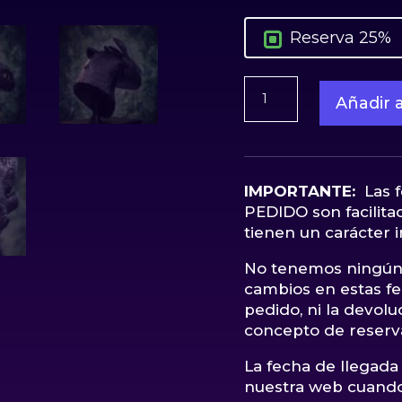
Reserva 25%
Toothless
Añadir a
Life
Size
Bust
1:1
Dragon
IMPORTANTE:
Las 
Elite
PEDIDO son facilitad
Creature
tienen un carácter i
cantidad
No tenemos ningún 
cambios en estas fec
pedido, ni la devol
concepto de reserv
La fecha de llegada 
nuestra web cuando