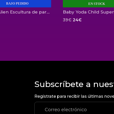
BAJO PEDIDO
EN STOCK
Reina Alien Escultura de pared 1:2 Hollywood Collectibles
El
El
39
€
24
€
precio
precio
original
actual
era:
es:
39€.
24€.
Subscríbete a nues
Regístrate para recibir las últimas n