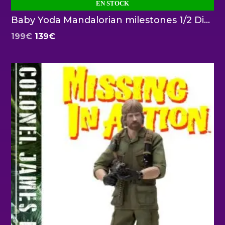
EN STOCK
Baby Yoda Mandalorian milestones 1/2 Diamond Select
El
El
199
€
139
€
precio
precio
original
actual
era:
es:
199€.
139€.