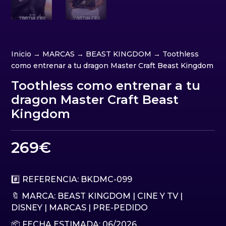
Inicio
→
MARCAS
→
BEAST KINGDOM
→ Toothless
como entrenar a tu dragon Master Craft Beast Kingdom
Toothless como entrenar a tu
dragon Master Craft Beast
Kingdom
269
€
#️⃣ REFERENCIA: BKDMC-099
🔖 MARCA:
BEAST KINGDOM
|
CINE Y TV
|
DISNEY
|
MARCAS
|
PRE-PEDIDO
📦 FECHA ESTIMADA: 06/2026