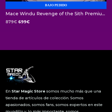
BAJO PEDIDO
Mace Windu Revenge of the Sith Premium Format Sideshow
El
El
879
€
699
€
precio
precio
original
actual
era:
es:
879€.
699€.
En
Star Magic Store
somos mucho más que una
tienda de artículos de colección. Somos
apasionados, somos fans, somos expertos en este
mundillo y, lo más importante, somos