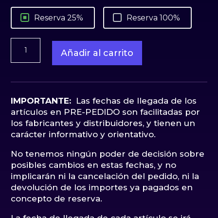
Reserva 25%
Reserva 100%
Toothless
Añadir al carrito
como
entrenar
a
tu
dragon
IMPORTANTE:
Las fechas de llegada de los
Master
artículos en PRE-PEDIDO son facilitadas por
Craft
los fabricantes y distribuidores, y tienen un
Beast
carácter informativo y orientativo.
Kingdom
No tenemos ningún poder de decisión sobre
cantidad
posibles cambios en estas fechas, y no
implicarán ni la cancelación del pedido, ni la
devolución de los importes ya pagados en
concepto de reserva.
La fecha de llegada de cada artículo se irá