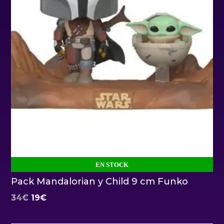
EN STOCK
Pack Mandalorian y Child 9 cm Funko
El
El
34
€
19
€
precio
precio
original
actual
era:
es:
34€.
19€.