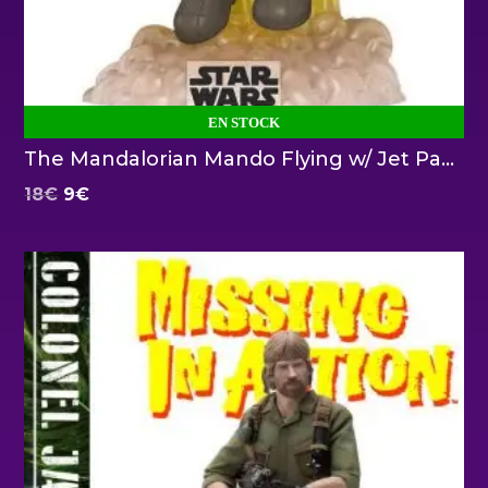
EN STOCK
The Mandalorian Mando Flying w/ Jet Pack Funko
El
El
18
€
9
€
precio
precio
original
actual
era:
es:
18€.
9€.