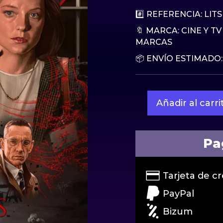
origin
a
era:
es
#️⃣ REFERENCIA: LIT
149€.
9
🔖 MARCA:
CINE Y TV
MARCAS
📦 ENVÍO ESTIMADO:
Añadir al carri
Litografia
El
Silencio
de
Pa
los
Cordero
by
Tarjeta de cr
Ruiz
PayPal
Burgos
24X36
Bizum
inch