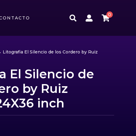
0



CONTACTO
 Litografia El Silencio de los Cordero by Ruiz
a El Silencio de
ero by Ruiz
24X36 inch
o
recio