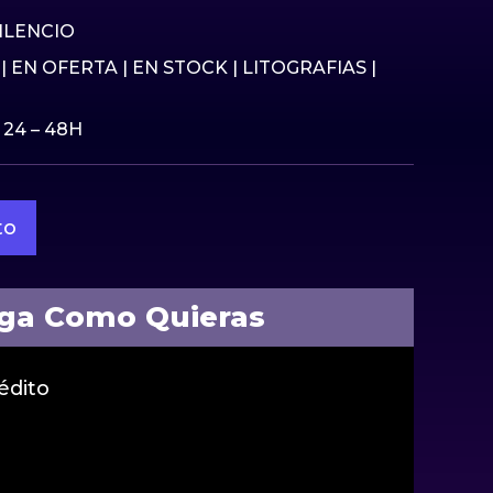
al
ctual
:
SILENCIO
9€.
|
EN OFERTA
|
EN STOCK
|
LITOGRAFIAS
|
 24 – 48H
to
ga Como Quieras
édito