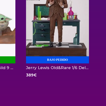
BAJO PEDIDO
Pack Mandalorian y Child 9 cm Funko
Jerry Lewis Old&Rare 1/6 Deluxe Infinite Statue
389
€