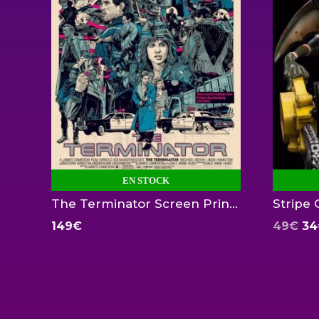
EN STOCK
The Terminator Screen Print by Tyler Stout 24X36 inch
El
149
€
49
€
34
pr
or
era
49