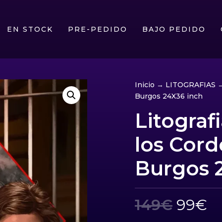
EN STOCK
PRE-PEDIDO
BAJO PEDIDO
Inicio
→
LITOGRAFIAS
→
Burgos 24X36 inch
Litografi
los Cord
Burgos 
El
El
149
€
99
€
preci
p