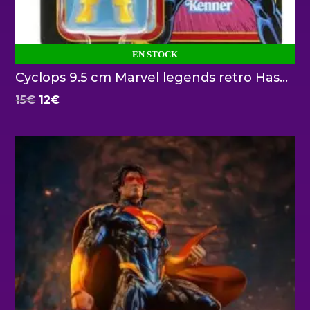
EN STOCK
Cyclops 9.5 cm Marvel legends retro Hasbro
El
El
15
€
12
€
precio
precio
original
actual
era:
es:
15€.
12€.